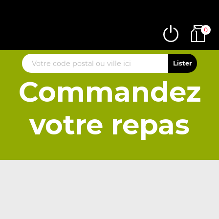
0
Commandez
votre repas